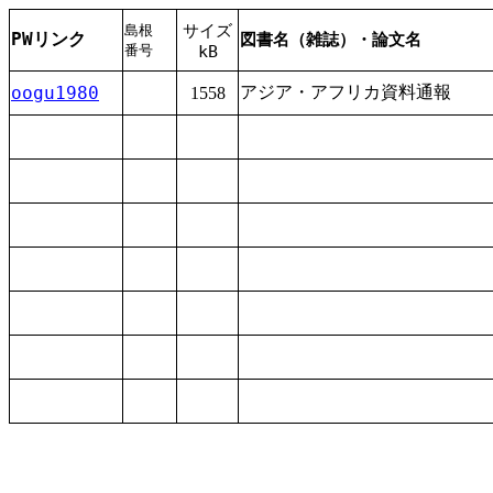
サイズ
島根
PWリンク
図書名（雑誌）・論文名
番号
kB
oogu1980
アジア・アフリカ
資料
通報
1558