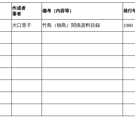
作成者
備考（内容等）
発行
著者
大口
里子
竹島
（
独島
）
関係
資料
目録
1980