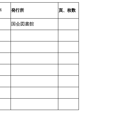
年
発行所
頁、枚数
国会
図書館