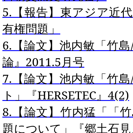
5.
【報告
】東アジア近代
有権問題」
6.
【論文】池
内
敏「竹島
論』
2011.5
月号
7.
【論文
】
池内敏「竹島
ト」
『
HERSETEC
』
4(2)
8.
【論文
】
竹内猛「「竹
題について」
『郷土石見