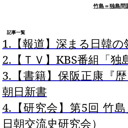
竹島＝独島問
記事一覧
1.
【報道】深まる日
韓
の
2.
【ＴＶ
】
KBS
番組「独
3.
【書籍】保阪
正
康『歴
朝日新書
4.
【研究
会
】第
5
回
竹島
日朝交流史研究会）