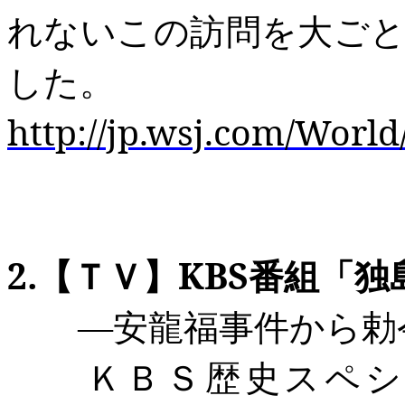
れないこの訪問を大ご
した。
http://jp.wsj.com/Worl
2.
【ＴＶ】
KBS
番組「独
―安龍福事件から勅
ＫＢＳ歴史スペシ