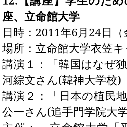
12.
【講座】学生のため
座、立命館大学
日時：
2011
年
6
月
24
日
場所：立命館大学衣笠キ
講演１：「韓国はなぜ
河綜文さん
(
韓神大学校
)
講演２：「日本の植民
公一さん
(
追手門学院大