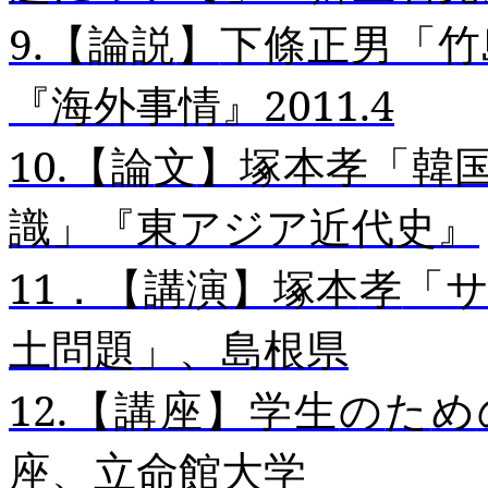
9.
【論説
】
下條正男「竹
『海外事情』
2011.4
10.
【論
文
】塚本孝「韓
識」
『東アジア近代史』
11
．【講演】塚本
孝
「
土問題」、島根県
12.
【講座】学生
の
た
め
座
、
立命館大学