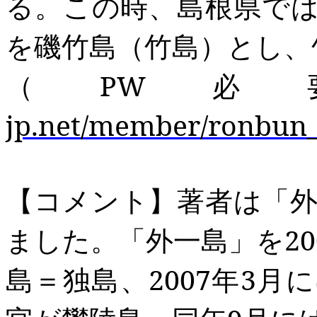
る。この時、島根県で
を磯竹島（竹島）とし、
（
PW
必
jp.net/member/ronbun_
【コメント】著者は「
ました。「外一島」を
20
島＝独島、
2007
年
3
月に