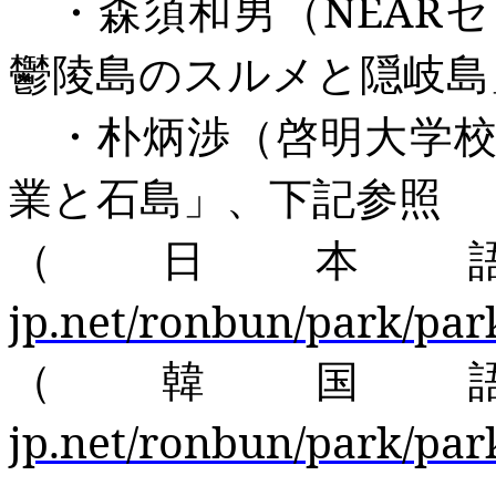
・森須和男（
NEAR
セ
鬱陵島のスルメと隠岐島
・朴炳渉（啓明大学校
業と石島」、下記参照
（日本
jp.net/ronbun/park/par
（韓国
jp.net/ronbun/park/par