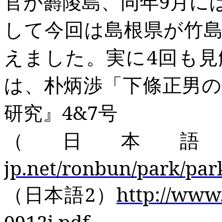
官が欝陵島、同年
9
月に
して今回は島根県が竹
えました。実に
4
回も見
は、朴炳渉「下條正男
研究』
4&
7
号
（日本
jp.net/ronbun/park/par
（日本語
2
）
http://www
0912j.pdf