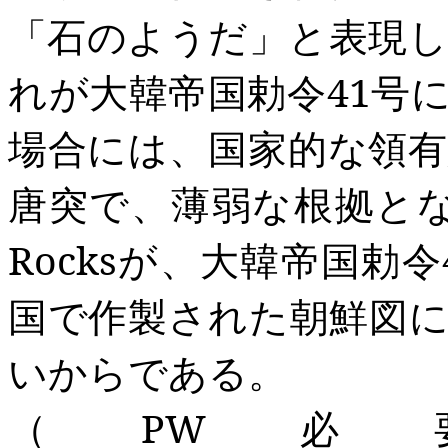
「石のようだ」と表現
れが大韓帝国勅令
41
号
場合には、国家的な領
唐突で、薄弱な根拠と
Rocks
が、大韓帝国勅令
国で作製された朝鮮図
いからである。
（
PW
必