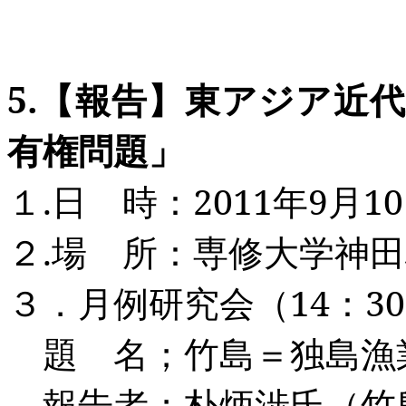
5.
【報告】東アジア近代
有権問題」
１
.
日 時：
2011
年
9
月
10
２
.
場 所：専修大学神田
３．月例研究会（
14
：
30
題 名；竹島＝独島漁
報告者；朴炳渉氏（竹