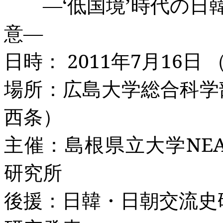
―‘低国境’時代の日
意―
日時：
2011
年
7
月
16
日
場所：広島大学総合科学
西条）
主催：島根県立大学
NE
研究所
後援：日韓・日朝交流史