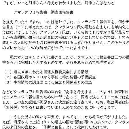
ですが、やっと河原さんの考えがわかりました。河原さんはなんと

　　　クマラスワミ報告書＝調査団報告書

と捉えていたのですね。これは意外でした。クマラスワミ報告書を、何か出
告書的（？）に考えたのでは、クマラスワミ氏の活動をあまりにも単純化し
ではないでしょうか。クマラスワミ氏は、いくら何でもわずか２週間足らず
しかも訪問国が限られた調査団の活動だけをもとにしていたのでは、とても
政府への大胆な勧告を含む報告書を書けるはずがありません。このあたりの
のズレからお互いの誤解が広がっていったようです。

　　私の考えは＃１２７６に書きましたが、クマラスワミ報告書は三つの重
柱をもとに完成したとするものです。それをあらためて整理すると

（１）過去４年にわたる国連人権委員会による活動

（２）各国政府やＮＧＯから事前に得た情報の予備調査

（３）事前情報の調査団による確認と関係者との面談

などがクマラスワミ報告書の屋台骨であると考えます。このように調査団の
はクマラスワミ報告書のための一部であって、両者は決してイコールではあ
せん。この点の認識が河原さんと決定的に違う点です。なお、私は両者は決
「無関係」であるとは書いていませんので念のために申し添えます。

　　こうした見方の違いは重要で、すべてはここから亀裂が広がりました。
えば、河原さんは上記（１）の過去の国連活動が眼中にないので、クマラス
氏の来日前の言動を、「予断と偏見」として批判したわけです。
