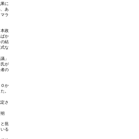
果に

、あ

マラ

本政

ばか

の結

式な

議」

氏が

者の



Ｏか

た。

定さ

明

と批

いる
