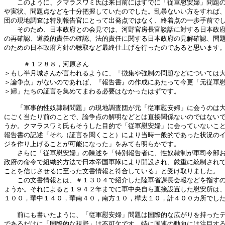
　　このように、クマラスワミ氏は来日前にはすでに「従軍慰安婦」問題の
や実状、問題点などを十分把握していたのでした。乱暴ないい方をすれば、
団の現地調査は特別報告官にとって出発点ではなく、終着点の一歩手前でし
　　そのため、日本政府との会見では、河野官房長官談話に対する日本政府
の再確認、道義的責任の確認、法的責任に関する日本政府の見解確認、問題
のための日本政府方針の聴取など最終仕上げを行ったのであると思います。
　　　＃１２８８，河原さん

＞もし半月城さんが言われるように、「徴集や強制の問題などについては大き
＞論争点」がないのであれば、『報告書』の作成にあたって今更「元従軍慰安
＞婦」たちの証言を集めてまわる必要はなかったはずです。

　　「軍事的性奴隷制問題」の現地調査団が元「従軍慰安婦」に会うのは大
にごく当たり前のことで、論争点の解明などとは直接関係ないのではないで
うか。クマラスワミ氏もそうした目的で「従軍慰安婦」に会っていないこと
報告書の記述「それ（証言を聞くこと）により当時一般的であった状況のイ
ジを作り上げることが可能になった」をみても明らかです。

　　さらに「従軍慰安婦」の陳述を「特別報告者に、性奴隷制が軍司令部お
政府の命令で組織的方法で日本帝国軍隊により開設され、厳重に統制されて
ことを信じさせるに至った文書情報と符合している」と受け取りました。

　　この文書情報とは、＃１３０４で紹介した陸軍省課長会報などを指すの
ょうか。それによると１９４２年までに軍中央自ら直接設置した慰安所は、
１００，華中１４０，華南４０，南方１０，樺太１０，計４００カ所でした
　　前にも書いたように、「従軍慰安婦」問題は国際的な広がりを持ったテ
であるだけに「国際的な視野」は不可欠です。特に国連の動向には注目する