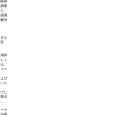
経緯

調査

た。

認識

解決



な 

   

局的

しょ

は、

メー

よび

いた

でし

華北

。

ーマ

必要
