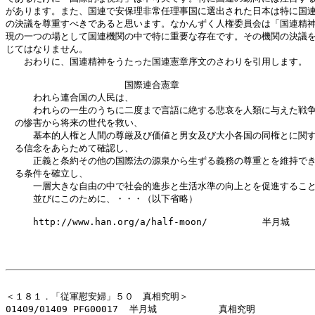
があります。また、国連で安保理非常任理事国に選出された日本は特に国連
の決議を尊重すべきであると思います。なかんずく人権委員会は「国連精神
現の一つの場として国連機関の中で特に重要な存在です。その機関の決議を
じてはなりません。

　　おわりに、国連精神をうたった国連憲章序文のさわりを引用します。

　　　　　　　　　　　　　国際連合憲章

　　　われら連合国の人民は、

　　　われらの一生のうちに二度まで言語に絶する悲哀を人類に与えた戦争
　の惨害から将来の世代を救い、

　　　基本的人権と人間の尊厳及び価値と男女及び大小各国の同権とに関す
　る信念をあらためて確認し、

　　　正義と条約その他の国際法の源泉から生ずる義務の尊重とを維持でき
　る条件を確立し、

　　　一層大きな自由の中で社会的進歩と生活水準の向上とを促進すること
　　　並びにこのために、・・・（以下省略）

　　　http://www.han.org/a/half-moon/　　　　　　半月城

＜１８１．「従軍慰安婦」５０　真相究明＞

01409/01409 PFG00017  半月城           真相究明
