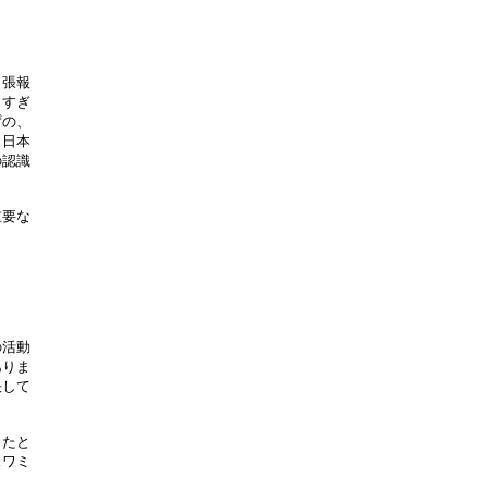
張報

すぎ

の、

日本

認識

要な

活動

りま

して

たと

ワミ
