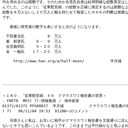
均を求めるのは困難です。そのためか吉見氏自身は結局明確な総数算定はし
んでした。このように「従軍慰安婦」の総数を正確に推定するのは困難なよ
総数を８万人ないし２０万人と幅を持たせて報道したＮＨＫの判断は無難な
です。

　　最後に研究者の数字を表にすると次のようになります。

　千田夏光氏　　　　　　８　万人

　秦　郁彦氏　　　６－　９　万人

　吉見義明氏　　　５－２０　万人

　金　一勉氏　　１７－２０　万人

　　　http://www.han.org/a/half-moon/　　　　　　　半月城

＜１８０．「従軍慰安婦」４９　クマラスワミ報告書の背景＞

- FNETD  MES( 7):情報集積 ／ 海外政策 

01372/01372 PFG00017  半月城           クマラスワミ報告書の
( 7)   96/11/04 19:53  01288へのコメント

　　河原さんと私は、お互いに相手がクマラスワミ報告書を文面通りに読ん
ないと今でも思いこんでいるようです。このままでは平行線かなと危ぶまれ