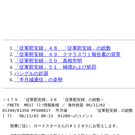
「従軍慰安婦」４８ 「従軍慰安婦」の総数
「従軍慰安婦」４９ クマラスワミ報告書の背景
「従軍慰安婦」５０ 真相究明
「従軍慰安婦」５１ 補償および処罰
ハングルの起源
「半月城通信」の姿勢
＜１７９．「従軍慰安婦」４８　「従軍慰安婦」の総数＞

- FNETD  MES( 7):情報集積 ／ 海外政策 96/11/02 -

01349/01350 PFG00017  半月城           「従軍慰安婦」の総数

( 7)   96/11/02 00:13  01280へのコメント

　　順番に従い、ロードスターさんの＃１２８０にお答えします。
