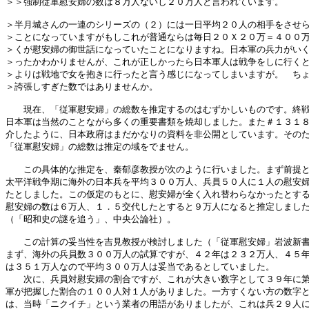
＞＞強制従軍慰安婦の数は８万人ないし２０万人と言われています。

＞半月城さんの一連のシリーズの（２）には一日平均２０人の相手をさせら
＞ことになっていますがもしこれが普通ならは毎日２０Ｘ２０万＝４００万
＞くが慰安婦の御世話になっていたことになりますね。日本軍の兵力がいく
＞ったかわかりませんが、これが正しかったら日本軍人は戦争をしに行くと
＞よりは戦地で女を抱きに行ったと言う感じになってしまいますが。　ちょ
＞誇張しすぎた数ではありませんか。

　　現在、「従軍慰安婦」の総数を推定するのはむずかしいものです。終戦
日本軍は当然のことながら多くの重要書類を焼却しました。また＃１３１８
介したように、日本政府はまだかなりの資料を非公開としています。そのた
「従軍慰安婦」の総数は推定の域をでません。

　　この具体的な推定を、秦郁彦教授が次のように行いました。まず前提と
太平洋戦争期に海外の日本兵を平均３００万人、兵員５０人に１人の慰安婦
たとしました。この仮定のもとに、慰安婦が全く入れ替わらなかったとする
慰安婦の数は６万人、１．５交代したとすると９万人になると推定しました
（「昭和史の謎を追う」、中央公論社）。

　　この計算の妥当性を吉見教授が検討しました（「従軍慰安婦」岩波新書
まず、海外の兵員数３００万人の試算ですが、４２年は２３２万人、４５年
は３５１万人なので平均３００万人は妥当であるとしていました。

　　次に、兵員対慰安婦の割合ですが、これが大きい数字として３９年に第
軍が把握した割合の１００人対１人がありました。一方すくない方の数字と
は、当時「ニクイチ」という業者の用語がありましたが、これは兵２９人に