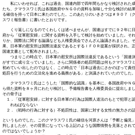
　　私にいわせれば、これは過去、国連内部で四年間もかなり検討された成
たち、クマラスワミ氏は各国政府やＮＧＯの資料を加味し十分な検討の結果
る確信を持って日本に来たのでした。このあたりのいきさつは＃９０７（ク
スワミ報告書）に書いたとおりです。

　　くり返しになるのでくわしくは述べませんが、国連はすでに９２年に日
府から「従軍慰安婦」に関する資料を入手して検討を始めていました。それ
りか、国際法に関する論議なども人権委員会でさんざん論議されました。そ
果、日本軍の慰安所は国際法違反であるとするＩＦＯＲ提案が採択され、正
国連文書として配布されました。

　　つまりこの時点で、日本軍の慰安所は国際法違反であるという「国連決
がすでに成り立っていました。さらに関係者の処罰問題は何もクマラスワミ
初めていい出したのではなく、この時点で「日本は過去にさかのぼって責任
処罰を行うための立法化を進める義務がある」と決議されていたのでした。
　　クマラスワミ氏はこうした「国際的な認識」を基本に、各国政府やＮＧ
ら得た資料を８ヶ月にわたり検討し、予備報告書を人権委員会に提出しまし
その骨子は

　１．「従軍慰安婦」に対する日本軍の行為は国際人道法のもとで犯罪と認
　　れねばならない

　２．（戦時の行為に対する）不処罰性は、国家に対する女性の無力さの証
というものでした。このクマラスワミ氏の確信を河原さんは「予断と偏見」
判しましたが、その背景になっている上記のような国際情勢を見落とされて
のではないでしょうか？　
