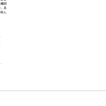
機関

」具

軽ん







、
