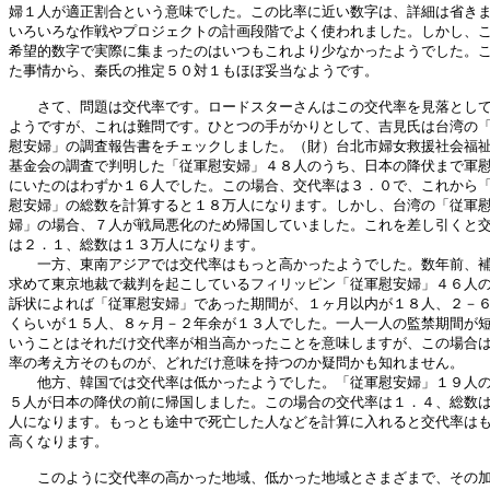
婦１人が適正割合という意味でした。この比率に近い数字は、詳細は省きま
いろいろな作戦やプロジェクトの計画段階でよく使われました。しかし、こ
希望的数字で実際に集まったのはいつもこれより少なかったようでした。こ
た事情から、秦氏の推定５０対１もほぼ妥当なようです。

　　さて、問題は交代率です。ロードスターさんはこの交代率を見落として
ようですが、これは難問です。ひとつの手がかりとして、吉見氏は台湾の「
慰安婦」の調査報告書をチェックしました。（財）台北市婦女救援社会福祉
基金会の調査で判明した「従軍慰安婦」４８人のうち、日本の降伏まで軍慰
にいたのはわずか１６人でした。この場合、交代率は３．０で、これから「
慰安婦」の総数を計算すると１８万人になります。しかし、台湾の「従軍慰
婦」の場合、７人が戦局悪化のため帰国していました。これを差し引くと交
は２．１、総数は１３万人になります。

　　一方、東南アジアでは交代率はもっと高かったようでした。数年前、補
求めて東京地裁で裁判を起こしているフィリッピン「従軍慰安婦」４６人の
訴状によれば「従軍慰安婦」であった期間が、１ヶ月以内が１８人、２－６
くらいが１５人、８ヶ月－２年余が１３人でした。一人一人の監禁期間が短
いうことはそれだけ交代率が相当高かったことを意味しますが、この場合は
率の考え方そのものが、どれだけ意味を持つのか疑問かも知れません。

　　他方、韓国では交代率は低かったようでした。「従軍慰安婦」１９人の
５人が日本の降伏の前に帰国しました。この場合の交代率は１．４、総数は
人になります。もっとも途中で死亡した人などを計算に入れると交代率はも
高くなります。

　　このように交代率の高かった地域、低かった地域とさまざまで、その加