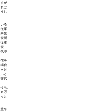
すが

れは

うし

いる

従軍

事業

安所

従軍

安

代率

償を

場合、

ヶ月

いと

交代

うち、

８万

っと

重平
