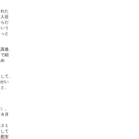
れた

人近

らだ

いう

っと

直後、

で紹

め

して、

がい

と、



）。

８月

２１

して

慰安
