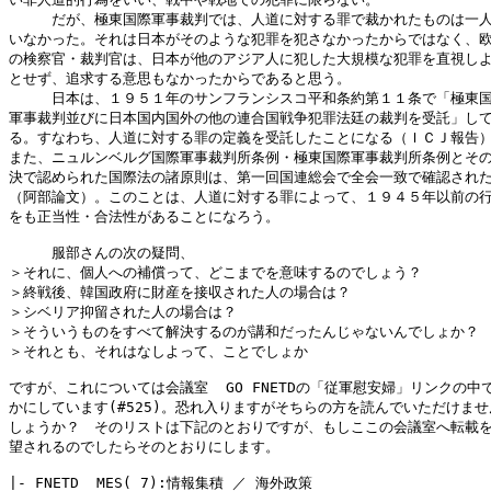
　　　だが、極東国際軍事裁判では、人道に対する罪で裁かれたものは一人
いなかった。それは日本がそのような犯罪を犯さなかったからではなく、欧
の検察官・裁判官は、日本が他のアジア人に犯した大規模な犯罪を直視しよ
とせず、追求する意思もなかったからであると思う。

　　　日本は、１９５１年のサンフランシスコ平和条約第１１条で「極東国
軍事裁判並びに日本国内国外の他の連合国戦争犯罪法廷の裁判を受託」して
る。すなわち、人道に対する罪の定義を受託したことになる（ＩＣＪ報告）
また、ニュルンベルグ国際軍事裁判所条例・極東国際軍事裁判所条例とその
決で認められた国際法の諸原則は、第一回国連総会で全会一致で確認された
（阿部論文）。このことは、人道に対する罪によって、１９４５年以前の行
をも正当性・合法性があることになろう。

　　　服部さんの次の疑問、

＞それに、個人への補償って、どこまでを意味するのでしょう？

＞終戦後、韓国政府に財産を接収された人の場合は？

＞シベリア抑留された人の場合は？

＞そういうものをすべて解決するのが講和だったんじゃないんでしょか？

＞それとも、それはなしよって、ことでしょか

ですが、これについては会議室  GO FNETDの「従軍慰安婦」リンクの中で
かにしています(#525)。恐れ入りますがそちらの方を読んでいただけませ
しょうか？　そのリストは下記のとおりですが、もしここの会議室へ転載を
望されるのでしたらそのとおりにします。

|- FNETD  MES( 7):情報集積 ／ 海外政策
