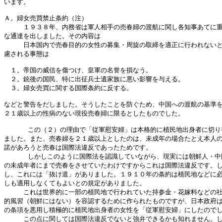
います。

Ａ。婦女売買禁止条約（注）

　　　１９３８年、内務省は軍人相手の売春婦の渡航に関し各知事あてに重
な通達を出しました。その内容は

　　　日本国内で売春目的の女性の募集・周旋の取締を適正に行われないと
慮される事態は

　１。帝国の威信を傷つけ、皇軍の名誉を損なう。

　２。銃後の国民、特に出征兵士遺家族に悪い影響を与える。

　３。婦女売買に関する国際条約に反する。

などと警告をだしました。そうしたことを防ぐため、中国への渡航の基準を
２１歳以上の性病のない現役売春婦に限るとしたものでした。

      この（２）の理由で「従軍慰安婦」は本格的に植民地出身者に切り
ました。また、売春婦を２１歳以上としたのは、未成年の場合たとえ本人の
諾があろうと売春は国際法違反であったためです。

      しかしこのように国際法を認識していながら、現実には朝鮮人・中
の未成年者にまで売春をさせていたわけですからこれは国際法違反です。し
し、これには「抜け道」がありました。１９１０年の条約は植民地などに必
しも適用しなくてもよいとの規定がありました。

　　　これは世界的に一部の植民地で行われていた持参金・花嫁料などの社
的風習（朝鮮にはない）を容認するために作られたものですが、日本政府は
の条項を悪用し積極的に植民地出身者の女性を「従軍慰安婦」にしたのでし
　　　この点に関しては国際法違反でないと強弁できるかも知れません。し