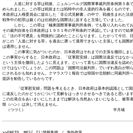
　　　人道に対する罪は戦後、ニュルンベルグ国際軍事裁判所条例第５条で
められました。この罪は戦前または戦時中の非人道的行為を裁くものです。
本政府は人権委員会に提出した「非公式見解書」の中で、戦後生まれた法規
戦争中の犯罪は裁くのは伝統的な国際法に反すると主張していました。

　　　しかし、この罪は「極東国際軍事裁判所条例」でも取り入れられてお
その裁判自体を日本政府は１９５１年の平和条約で承認していますので結果
に「法の不可遡及」を間接的に認めたことになります。したがって今日、日
がこの「人道に対する罪」を過去に遡って適用できないと主張しても国際的
は通用しません。

　　　この事実に気がついたのか、日本政府はそれまでの主張を撤回しまし
この事実からすると、日本政府は、「従軍慰安婦」は国際法違反ではなかっ
という主張を撤回したように見えます。といって直ちに国際法違反を認めた
けではないでしょうが。この問題は「国際司法裁判所」でいずれ黒白が明ら
にされるかも知れません。クマラスワミ報告では韓国や北朝鮮に同裁判所へ
提訴を勧告しているからです。

      「従軍慰安婦」問題を考えるとき、日本政府は基本的認識として国
に違反したのかどうかについて見解をはっきりさせるべきであると思います
この出発点をあいまいにしたままでは解決も当然あいまいになるし、被害者
恨（ハン）は決して消えません。

　（つづく）　　　                                半月城

>>FNETD  MES( 7):情報集積 ／ 海外政策 
