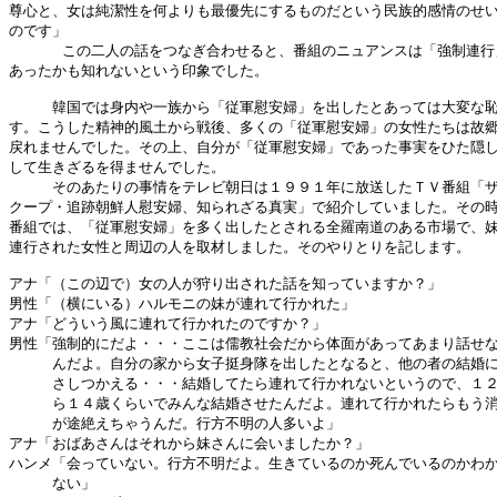
尊心と、女は純潔性を何よりも最優先にするものだという民族的感情のせい
のです」

      この二人の話をつなぎ合わせると、番組のニュアンスは「強制連行
あったかも知れないという印象でした。

　　　韓国では身内や一族から「従軍慰安婦」を出したとあっては大変な恥
す。こうした精神的風土から戦後、多くの「従軍慰安婦」の女性たちは故郷
戻れませんでした。その上、自分が「従軍慰安婦」であった事実をひた隠し
して生きざるを得ませんでした。

　　　そのあたりの事情をテレビ朝日は１９９１年に放送したＴＶ番組「ザ
クープ・追跡朝鮮人慰安婦、知られざる真実」で紹介していました。その時
番組では、「従軍慰安婦」を多く出したとされる全羅南道のある市場で、妹
連行された女性と周辺の人を取材しました。そのやりとりを記します。

アナ「（この辺で）女の人が狩り出された話を知っていますか？」

男性「（横にいる）ハルモニの妹が連れて行かれた」

アナ「どういう風に連れて行かれたのですか？」

男性「強制的にだよ・・・ここは儒教社会だから体面があってあまり話せな
　　　んだよ。自分の家から女子挺身隊を出したとなると、他の者の結婚に
　　　さしつかえる・・・結婚してたら連れて行かれないというので、１２
　　　ら１４歳くらいでみんな結婚させたんだよ。連れて行かれたらもう消
　　　が途絶えちゃうんだ。行方不明の人多いよ」

アナ「おばあさんはそれから妹さんに会いましたか？」

ハンメ「会っていない。行方不明だよ。生きているのか死んでいるのかわか
　　　ない」
