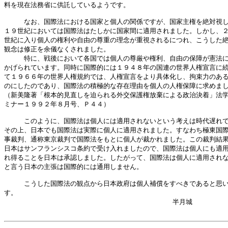
料を現在法務省に供託しているようです。

　　　なお、国際法における国家と個人の関係ですが、国家主権を絶対視し
１９世紀においては国際法はたしかに国家間に適用されました。しかし、２
世紀に入り個人の権利や自由の尊重の理念が重視されるにつれ、こうした絶
観念は修正を余儀なくされました。

　　　特に、戦後において各国では個人の尊厳や権利、自由の保障が憲法に
かげられています。同時に国際的には１９４８年の国連の世界人権宣言に続
て１９６６年の世界人権規約では、人権宣言をより具体化し、拘束力のある
のにしたのであり、国際法の積極的な存在理由を個人の人権保障に求めまし
（新美隆著「根本的見直しを迫られる外交保護権放棄による政治決着」法学
ミナー１９９２年８月号、Ｐ４４）

　　　このように、国際法は個人には適用されないという考えは時代遅れで
その上、日本でも国際法は実際に個人に適用されました。すなわち極東国際
事裁判、通称東京裁判で国際法をもとに個人が裁かれました。この裁判結果
日本はサンフランシスコ条約で受け入れましたので、国際法は個人にも適用
れ得ることを日本は承認しました。したがって、国際法は個人に適用されな
と言う日本の主張は国際的には通用しません。

　　　こうした国際法の観点から日本政府は個人補償をすべきであると思い
す。

    　　　　　　　　　　　　　　　　　　　　　　　半月城
