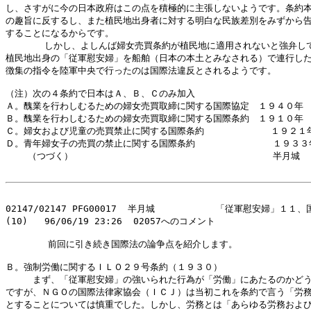
し、さすがに今の日本政府はこの点を積極的に主張しないようです。条約本
の趣旨に反するし、また植民地出身者に対する明白な民族差別をみずから告
することになるからです。

       しかし、よしんば婦女売買条約が植民地に適用されないと強弁して
植民地出身の「従軍慰安婦」を船舶（日本の本土とみなされる）で連行した
徴集の指令を陸軍中央で行ったのは国際法違反とされるようです。

（注）次の４条約で日本はＡ、Ｂ、Ｃのみ加入

Ａ。醜業を行わしむるための婦女売買取締に関する国際協定　１９４０年

Ｂ。醜業を行わしむるための婦女売買取締に関する国際条約　１９１０年

Ｃ。婦女および児童の売買禁止に関する国際条約            １９２１年
Ｄ。青年婦女子の売買の禁止に関する国際条約              １９３３年
    （つづく）                                    半月城

02147/02147 PFG00017  半月城           「従軍慰安婦」１１
(10)   96/06/19 23:26  02057へのコメント

     　 前回に引き続き国際法の論争点を紹介します。

Ｂ。強制労働に関するＩＬＯ２９号条約（１９３０）

　　　まず、「従軍慰安婦」の強いられた行為が「労働」にあたるのかどう
ですが、ＮＧＯの国際法律家協会（ＩＣＪ）は当初これを条約で言う「労務
とすることについては慎重でした。しかし、労務とは「あらゆる労務および