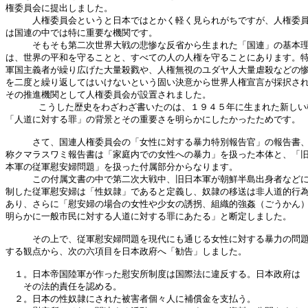
権委員会に提出しました。

　　　人権委員会というと日本ではとかく軽く見られがちですが、人権委員
は国連の中では特に重要な機関です。

　　　そもそも第二次世界大戦の悲惨な反省から生まれた「国連」の基本理
は、世界の平和を守ることと、すべての人の人権を守ることにあります。特
軍国主義者が繰り広げた大量殺戮や、人権無視のユダヤ人大量虐殺などの惨
を二度と繰り返してはいけないという固い決意から世界人権宣言が採択され
その推進機関として人権委員会が設置されました。

      こうした歴史をわざわざ書いたのは、１９４５年に生まれた新しい
「人道に対する罪」の背景とその重要さを明らかにしたかったためです。

　　　さて、国連人権委員会の「女性に対する暴力特別報告官」の報告書、
称クマラスワミ報告書は「家庭内での女性への暴力」を扱った本体と、「旧
本軍の従軍慰安婦問題」を扱った付属部分からなります。

　　　この付属文書の中で第二次大戦中、旧日本軍が朝鮮半島出身者などに
制した従軍慰安婦は「性奴隷」であると定義し、奴隷の移送は非人道的行為
あり、さらに「慰安婦の場合の女性や少女の誘拐、組織的強姦（ごうかん）
明らかに一般市民に対する人道に対する罪にあたる」と断定しました。

　　　その上で、従軍慰安婦問題を現代にも通じる女性に対する暴力の問題
する観点から、次の六項目を日本政府へ「勧告」しました。

　１。日本帝国陸軍が作った慰安所制度は国際法に違反する。日本政府は

　　その法的責任を認める。

　２。日本の性奴隷にされた被害者個々人に補償金を支払う。
