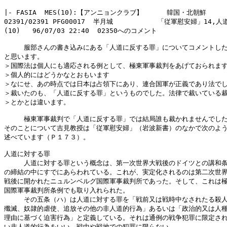
|- FASIA  MES(10):【アンニョンクラブ】　　　 韓国・北朝鮮

02391/02391 PFG00017  半月城           「従軍慰安婦」14,
(10)   96/07/03 22:40  02350へのコメント

　　　服部さんの書き込みにある「人道に反する罪」についてコメントした
と思います。

＞国際法は個人にも適応される例として、極東軍事裁判をあげておられます
＞個人的にはどうかなとおもいます

＞なにせ、あの時点では日本は占領下にあり、連合国軍が正義であり法でし
＞裁いたのも、「人道に反する罪」というものでした。法律で裁いている裁
＞とかとは違います。

　　　極東軍事裁判で「人道に反する罪」では結局誰も裁かれませんでした
そのことについて吉見教授は「従軍慰安婦」（岩波新書）のなかで次のよう
述べています（Ｐ１７３）。

人道に対する罪

　　　人道に対する罪という概念は、第一次世界大戦後のドイツとの講和条
の締結の中にすでにあらわれている。これが、実定化されるのは第二次世界
戦後に開かれたニュルンベルグ国際軍事裁判所であった。そして、これは極
国際軍事裁判所条例でも取り入れられた。

　　　その五条（ハ）は人道に対する罪を「戦前又は戦時中なされたる殺人
殲滅、奴隷的虐使、追放その他の非人道的行為」あるいは「政治的又は人種
理由に基づく迫害行為」と定義している。それは通例の戦争犯罪に限定され
い非人道的行為をいい、戦中や戦地での犯罪に限らない。
