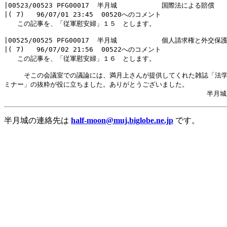
|00523/00523 PFG00017  半月城           国際法による賠償

|( 7)   96/07/01 23:45  00520へのコメント

　　この記事を、「従軍慰安婦」１５　とします。

|00525/00525 PFG00017  半月城           個人請求権と外交保護
|( 7)   96/07/02 21:56  00522へのコメント

　　この記事を、「従軍慰安婦」１６　とします。

　　　そこの会議室での議論には、満月上さんが提供してくれた雑誌「法学
ミナー」の抜粋が役に立ちました。ありがとうございました。

半月城の連絡先は
half-moon@muj.biglobe.ne.jp
です。