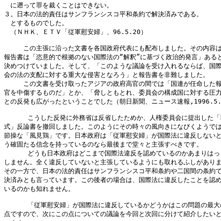
　に遡って罪を裁くことはできない。

３。日本の法的責任はサンフランシスコ平和条約で解決済みである。

　とするものでした。

　（ＮＨＫ、ＥＴＶ「従軍慰安婦」、96.5.20）

　　　この主張に沿った文書を各国政府代表にも配布しました。その内容は
報告書は「恣意的で根拠のない国際法の“解釈”に基づく政治的発言」あると
決めつけていました。そして、「このような議論を受け入れるならば、国際
会の法の支配に対する重大な侵害となろう」と報告書を非難しました。

　　　この文書を受け取ったアジアの政府高官の間では「国連が任命した報
官を中傷するものだ」とか、「脅しともとれ、委員会の構成国に対する圧力
との反発も広がったということでした（朝日新聞、ニュース速報,1996.5.
      こうした反発に外務省は反省したためか、人権委員会に提出した「
式」反論書を撤回しました。このようにその時々の風向きになびくようでは
節操な「風見鶏」です。日本政府は「従軍慰安婦」が国際法に違反しないと
う確固たる信念を持っているのなら最後まで堂々と主張すべきです。

      どうも日本政府はどこまで国際法違反を認めているのかあまりはっ
しません。全く違反していないと主張しているようにも取れるふしがありま
その一方で、日本の法的責任はサンフランシスコ平和条約や二国間の条約で
決済みとも言っています。この後者の場合は、国際法に違反したことを認め
いるのかも知れません。

      「従軍慰安婦」が国際法に違反しているかどうかはこの問題の最大
点ですので、次にこの点についての議論を今回と次回に分けて紹介したいと