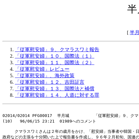
半
[
半
「従軍慰安婦」９、クマラスワミ報告
「従軍慰安婦」１０、国際法（１）
「従軍慰安婦」１１、国際法（２）
「従軍慰安婦」レビュー
「従軍慰安婦」、海外政策
「従軍慰安婦」１２、吉田証言
「従軍慰安婦」１３、国際法と補償
「従軍慰安婦」１４、人道に対する罪
02014/02014 PFG00017  半月城          「従軍慰安婦」９、ク
(10)   96/06/15 23:21  01989へのコメント

　　　クマラスワミさんは２年の歳月をかけ、「慰安婦」当事者や韓国・日
政府などの主張を十分聞いた上で報告書を作成し、９６年２月初旬、国連の