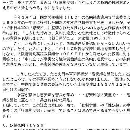
ービス」をさすので、最近は「従軍慰安婦」もやはりこの条約の検討対象と
えるのが大勢を占めるようになりました。

　　　今年３月４日、国際労働機関（ＩＬＯ）の条約勧告適用専門家委員会
１９９５年の一年間に検討した問題の年次意見報告書を発表しましたが、そ
中で旧日本軍の『慰安所』に監禁された女性たちへの大きな人権侵害や性的
待にふれ、「こうした行為は、条約に違反する性奴隷として特徴付けられる
との意見を表明しました。（朝日新聞ニュース速報,1996.3.4）

　　　こうした報告にもかかわらず、国際法違反を認めたがらない人はいる
のです。そうした人によると、このＩＬＯ報告は実際に現地を調査したもの
はなく、大阪府特別英語教員組合（ＯＦＳＥＴ）から寄せられた投書に対す
回答として「申し立てが事実なら強制労働禁止の条約に違反する」との条件
き意見であったとし、事実関係の確認がなされていないと主張しています。
      こうした人たちは、たとえ日本軍関係者が「慰安婦を酷使した」と
したところで、その事実を認めようとしないのかも知れません。「酷使」の
言ですが、中国で第１０軍の参謀をしていた山崎少佐は１９３７年１２月１
日付けの日記で、

　　　「参謀が指揮し慰安婦を憲兵が集め・・・慰安所は大繁盛で・・・慰
婦を酷使に至る・・・兵はおおむね満足」

と綴っています。この証言は氷山の一角で、「強制労働」や「性奴隷」の事
を多くの「従軍慰安婦」が証言していることは改めて述べるまでもないと思
ます。

Ｃ。奴隷条約（１９２６）
