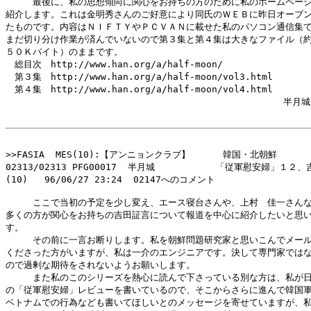
　　　最後に、私の思想傾向に関心をお持ちの方のために私のホームページ
紹介します。これは金明秀さんのご好意により同氏のＷＥＢに昨日オープン
たものです。内容はＮＩＦＴＹやＰＣＶＡＮに載せた私のパソコン通信集で
まだ切り分け作業が済んでいないので第３集と第４集は大きなファイル（約
５０Ｋバイト）のままです。

　総目次　http://www.han.org/a/half-moon/

　第３集　http://www.han.org/a/half-moon/vol3.html

　第４集　http://www.han.org/a/half-moon/vol4.html

                                                  半月城

>>FASIA  MES(10):【アンニョンクラブ】　　　 韓国・北朝鮮

02313/02313 PFG00017  半月城           「従軍慰安婦」１２、
(10)   96/06/27 23:24  02147へのコメント

　　　ここで当初の予定を少し変え、エース寝台さんや、上村　佳一さんな
多くの方が関心をお持ちの吉田証言について報道を中心に紹介したいと思い
す。

　　　その前に一言お断りします。私を朝鮮問題研究家と思いこんでメール
くださった方がいますが、私は一介のエンジニアです。決して専門家ではな
ので過剰な期待をされないようお願いします。

　　　また私のこのシリーズを熱心に読んで下さっている別な方は、私が日
の「従軍慰安婦」レビューを書いているので、そこからさらに進んで韓国軍
ベトナムでの行為なども書いてほしいとのメッセージを寄せていますが、私