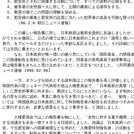
　３。慰安所とそれに関連する活動について、すべての資料の公開をする。
　４。被害者の女性個々人に対して、公開の書面による謝罪をする。

　５。教育の場でこの問題の理解を深める。

　６。慰安婦の募集と慰安所の設置に当たった犯罪者の追及を可能な限り行
      （96.2.6 朝日ニュース速報)

　　　この厳しい報告書に対し、日本政府は最初全面的に反論しましたが、
がてそれを撤回し、公式の場では単に日本政府のこれまでの「謝罪と償いへ
努力」をアピールするだけといった奇妙な反応を示しました。その詳細につ
ては次回に書きたいとおもいます。

　　　なお、日本政府が唯一償いの拠り所にしている「国民基金」の関係者
この国連勧告を真剣に受け止めています。同基金の有馬真喜子副理事長は「
府は報告書をきちんと受け止めるべきだ」と注文をつけました。（共同通信
ュース速報 1996-02-06]

　　　一方、オランダを始めとする諸外国はこの報告書を高く評価しました
韓国代表の宣ジュネーブ代表部大使は人権委員会で、「日本政府が真摯（し
し）に歴史的事実に向き合い、教訓として心にとどめたいなら、まず初めに
去の罪を公的に認め、率直に責任を引き受けるべきだ」と述べ、「勧告」に
いては「韓国政府は日本政府に対して特別報告者の勧告を自主的かつすみや
に実行するため、必要な措置をとるよう要求する」と演説しました。

　　　人権委員会ではこの報告書を軸にした、「女性に対する暴力撤廃」に
する決議文を全会一致で４月１９日採択しました。決議は、日本政府への「
告」で元慰安婦への国家補償などを求めた「人権委特別報告者」の活動を「
迎」する一方、勧告を含む報告書については「留意（テークノート）」との