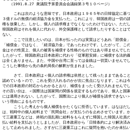
   （1991.8.27 衆議院予算委員会会議録第３号１０ページ）

　　　これは次のような意味です。日本政府は１９６５年の日韓協定に基づ
３億ドルの無償の経済協力金を支払った。これにより、韓国政府は一切の請
権を放棄した。しかし、個人の請求権までなくなったわけではない。ただし
韓国政府はそれを個人に代わり、外交保護権として請求したりすることはで
ない。

　　　ここで注意したいのは、日本が払ったのは実質はどうあれ「賠償金」
「補償金」ではなく、「経済協力金」であったわけです。したがって、この
金はその性質上、個人の被害を補償する性格のものではあり得ませんでした
したがって、韓国政府は日本政府に代わり「従軍慰安婦」に補償する法的義
は全くありません。また、中国や台湾に至っては金銭は一切貰いませんでし
こうした事情から先の条約局長の解釈が生まれました。

　　　さて、日本政府は＜個人の請求権は依然として残ったままであること
認めている＞ので、これを受け入れるのかが次に焦点になります。これは今
での日本政府の対応からわかるとおり、補償をまったく受け入れませんでし
その言い分は、＜国際法は国家間の関係を規定するものであり、個人と国家
には適用されない。したがって、国際法により個人が補償を請求できない＞
いう理由によるものです。

　　　こうした考えから個人補償をかたくなに拒否しています。はなはだし
は、戦時中の個人給料まで「民間会社」が支払うのを止めさせています。か
て三菱重工などは、終戦の混乱期に給料をもらえずに帰国した韓国人社員の
払い給料を支払おうとしましたが、日本政府から「日韓条約により解決済み
として止められました。さすがに三菱重工はこれに疑問を抱いたのか未払い