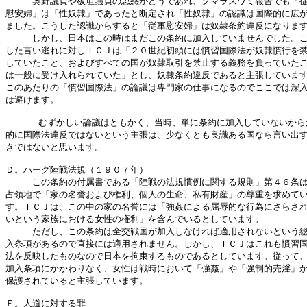
　　　奥野議員や板垣議員の思惑がどうであれ、クマラスワミ報告でも「従
慰安婦」は「性奴隷」であったと断定され「性奴隷」の認識は国際的に広が
ました。こうした認識からすると「従軍慰安婦」は奴隷条約違反になります
　　　しかし、日本はこの時はまだこの条約に加入していませんでした。こ
した言い逃れに対しＩＣＪは「２０世紀初頭には慣習国際法が奴隷慣行を禁
していたこと、およびすべての国が奴隷取引を禁止する義務を負っていたこ
は一般に受け入れられていた」とし、奴隷条約違反であると主張しています
このあたりの「慣習国際法」の論議は専門家の仕事になるのでここでは深入
は避けます。

      むずかしい論議はともかく、当時、単に条約に加入していないから
的に国際法違反ではないという主張は、少なくとも良識ある国なら言い出す
きではないと思います。

Ｄ。ハーグ陸戦法規（１９０７年）

　　　この条約の付属書である「陸戦の法規慣例に関する規則」第４６条は
占領地で「家の名誉および権利、個人の生命、私有財産」の尊重を求めてい
す。ＩＣＪは、この中の家の名誉には「強姦による屈辱的な行為にさらされ
いという家族における女性の権利」を含んでいるとしています。

　　　ただし、この条約は全交戦国が加入しなければ適用されないという総
入条項があるので直接には適用されません。しかし、ＩＣＪはこれも慣習国
法を反映したものなので日本を拘束するものであるとしています。従って、
加入条項にかかわりなく、女性は戦時において「強姦」や「強制的売淫」か
保護されていると主張しています。

Ｅ。人道に対する罪
