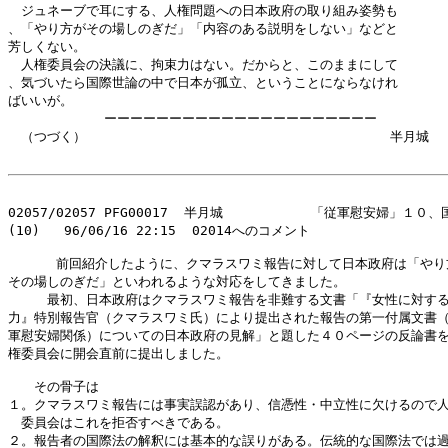
　ジュネーブで耳にする、人権問題への日本政府の取り組み姿勢も

、「やり方がその場しのぎだ」「内容のある説明をしない」などと

芳しくない。

　人権委員会の決議に、拘束力はない。だからと、このままにして

、気づいたら国際世論の中で日本が孤立、ということにならなけれ

ばいいが。

            ーーーーーーーーーーーーーーーーーーーーー

　（つづく）                                      半月城

02057/02057 PFG00017  半月城           「従軍慰安婦」１０
(10)   96/06/16 22:15  02014へのコメント

      前回紹介したように、クマラスワミ報告に対して日本政府は「やり
その場しのぎだ」といわれるような対応をしてきました。

　　　最初、日本政府はクマラスワミ報告を非難する文書「『女性に対する
力』特別報告官（クマラスワミ氏）により提出された報告の第一付属文書（
軍慰安婦関係）についての日本政府の見解」と題した４０ページの反論書を
権委員会に開会直前に提出しました。

　　その骨子は

１。クマラスワミ報告には事実誤認があり、信憑性・中立性に欠けるので人
　委員会はこれを拒否すべきである。

２。報告者の国際法の解釈には基本的な誤りがある。伝統的な国際法では過