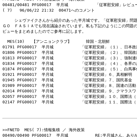
00481/00481 PFG00017  半月城           「従軍慰安婦」レビュー
( 7)   96/06/22 21:32  00471へのコメント

　　　シェヴァイクさんから紹介のあった半月城です。「従軍慰安婦」問題
ＧＯ　ＦＡＳＩＡでも現在議論されています。私も下記のようにこの問題の
ビューをまとめましたのでご参考に記します。

  MES(10)   【アンニョンクラブ】　　　 韓国・北朝鮮

01791 PFG00017  半月城           「従軍慰安婦」（１）、日本政
01806 PFG00017  半月城           「従軍慰安婦」（２）、韓国政
01813 PFG00017  半月城           「従軍慰安婦」（３）、強制連
01834 PFG00017  半月城           「従軍慰安婦」（４）、各界の
01874 PFG00017  半月城           「従軍慰安婦」（５）、白馬事件
01921 PFG00017  半月城           「従軍慰安婦」６、真相解明

01945 PFG00017  半月城           「従軍慰安婦」７、国民基金

01989 PFG00017  半月城           「従軍慰安婦」８、国連の活動

02014 PFG00017  半月城           「従軍慰安婦」９、クマラスワ
02057 PFG00017  半月城           「従軍慰安婦」１０、国際法（
02147 PFG00017  半月城           「従軍慰安婦」１１、国際法（
>>FNETD  MES( 7):情報集積 ／ 海外政策

00490/00490 PFG00017  半月城           RE:半月城さん、