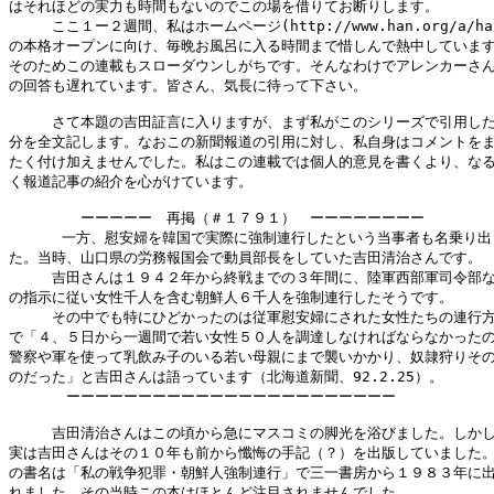
はそれほどの実力も時間もないのでこの場を借りてお断りします。

　　　ここ１ー２週間、私はホームページ(http://www.han.org/a/half
の本格オープンに向け、毎晩お風呂に入る時間まで惜しんで熱中しています
そのためこの連載もスローダウンしがちです。そんなわけでアレンカーさん
の回答も遅れています。皆さん、気長に待って下さい。

　　　さて本題の吉田証言に入りますが、まず私がこのシリーズで引用した
分を全文記します。なおこの新聞報道の引用に対し、私自身はコメントをま
たく付け加えませんでした。私はこの連載では個人的意見を書くより、なる
く報道記事の紹介を心がけています。

　　　　　ーーーーー　再掲（＃１７９１）　ーーーーーーーー

      一方、慰安婦を韓国で実際に強制連行したという当事者も名乗り出
た。当時、山口県の労務報国会で動員部長をしていた吉田清治さんです。

　　　吉田さんは１９４２年から終戦までの３年間に、陸軍西部軍司令部な
の指示に従い女性千人を含む朝鮮人６千人を強制連行したそうです。

　　　その中でも特にひどかったのは従軍慰安婦にされた女性たちの連行方
で「４、５日から一週間で若い女性５０人を調達しなければならなかったの
警察や軍を使って乳飲み子のいる若い母親にまで襲いかかり、奴隷狩りその
のだった」と吉田さんは語っています（北海道新聞、92.2.25）。

　　　　ーーーーーーーーーーーーーーーーーーーーーーー

　　　吉田清治さんはこの頃から急にマスコミの脚光を浴びました。しかし
実は吉田さんはその１０年も前から懺悔の手記（？）を出版していました。
の書名は「私の戦争犯罪・朝鮮人強制連行」で三一書房から１９８３年に出
れました。その当時この本はほとんど注目されませんでした。
