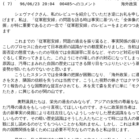
( 7)   96/06/23 20:04  00485へのコメント          海外政策

　　　シェヴァイクさん、私のレビューを紹介していただき逆にお礼を申し
げます。私は、「従軍慰安婦」の問題を語る時は事実に基づいた「全体像の
握」が特に重要であるとの一念で「従軍慰安婦」のレビューをまとめつつあ
ます

　　　これまでの「従軍慰安婦」問題の過去を振り返ると、事実関係の掘り
こしのプロセスに合わせて日本政府の認識がその都度変わりました。当初は
面否定の態度であったのが現在では全面謝罪に至るなど、そのつど対応が目
ぐるしく変わってきました。このようにその場しのぎの対応になってしまっ
原因は、汚辱にまみれた自国の歴史にはできる限り目をつぶりたいという基
姿勢が招いたものでないかと思います。

　　　こうしたスタンスでは全体像の把握が困難になり、「海外政策」に適
さを欠き、隣国の信頼を失うのは当然です。こうした視野の狭さではクマラ
ワミ報告のような国際的な提言がされても、木を見て森を見ずに単に「モグ
たたき」に興じるのが関の山です。

      奧野議員たちは、栄光の過去のみならず、アジアの女性の尊厳をな
た汚辱の過去をもしっかり直視してほしいものです。さらに政策担当者は、
去の新事実の発掘により右往左往しないようしっかりした歴史認識をもって
しいものです。その暗い歴史認識はそうした人たちにとって時には当人の価
観に反し認めるのがとてもつらいことかも知れません。しかし、これは未来
向の国際関係を築くためには必要不可欠なものであると私は信じます。
