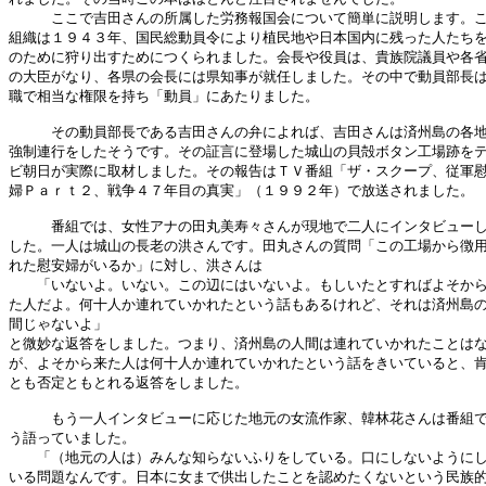
　　　ここで吉田さんの所属した労務報国会について簡単に説明します。こ
組織は１９４３年、国民総動員令により植民地や日本国内に残った人たちを
のために狩り出すためにつくられました。会長や役員は、貴族院議員や各省
の大臣がなり、各県の会長には県知事が就任しました。その中で動員部長は
職で相当な権限を持ち「動員」にあたりました。

　　　その動員部長である吉田さんの弁によれば、吉田さんは済州島の各地
強制連行をしたそうです。その証言に登場した城山の貝殻ボタン工場跡をテ
ビ朝日が実際に取材しました。その報告はＴＶ番組「ザ・スクープ、従軍慰
婦Ｐａｒｔ２、戦争４７年目の真実」（１９９２年）で放送されました。

　　　番組では、女性アナの田丸美寿々さんが現地で二人にインタビューし
した。一人は城山の長老の洪さんです。田丸さんの質問「この工場から徴用
れた慰安婦がいるか」に対し、洪さんは

　　「いないよ。いない。この辺にはいないよ。もしいたとすればよそから
た人だよ。何十人か連れていかれたという話もあるけれど、それは済州島の
間じゃないよ」

と微妙な返答をしました。つまり、済州島の人間は連れていかれたことはな
が、よそから来た人は何十人か連れていかれたという話をきいていると、肯
とも否定ともとれる返答をしました。

　　　もう一人インタビューに応じた地元の女流作家、韓林花さんは番組で
う語っていました。

　　「（地元の人は）みんな知らないふりをしている。口にしないようにし
いる問題なんです。日本に女まで供出したことを認めたくないという民族的