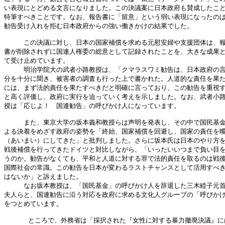
い表現にとどめる文言になりました。この決議案に日本政府も賛成したこと
特筆すべきことです。なお、報告書に「留意」という弱い表現になったのは
勧告受け入れを拒む日本政府からの強い働きかけの結果でした。

　　　この決議に対し、日本の国家補償を求める元慰安婦や支援団体は、報
書が削除されずに国連人権委の総意として記録されたことを、大きな成果と
て受け止めています。

　　　明治学院大の武者小路教授は、「クマラスワミ勧告は、日本政府の言
分を十分に聞き、被害者の調査も行った上で書かれた。人道的な責任を果た
には、まず法的責任を果たすべきだと明確に言っており、この勧告を重視す
と高く評価し、政府に実行を迫っていく考えを示しました。なお、武者小路
授は「応じよ！　国連勧告」の呼びかけ人になっています。

　　　また、東京大学の坂本義和教授らは声明を発表し、その中で国民基金
よる決着をめざす政府の姿勢を「終始、国家補償を回避し、国家の責任を曖
（あいまい）にしてきた」と批判しました。さらに坂本氏は日本のやり方を
戦後補償を行ってきたドイツと対比しながら、「いったいいつまで負い目を
うのか。勧告がなくても、平和と人道に対する罪で法的責任を取るのは戦後
国際社会の常識。この勧告を日本が変わるラストチャンスとして活用すべき
はないか」と訴えました。

　　　なお坂本教授は、「国民基金」の呼びかけ人を辞退した三木睦子元首
夫人らと、国連勧告に沿う対応を政府に求める文化人グループの「呼びかけ
をつとめています。

      ところで、外務省は「採択された『女性に対する暴力撤廃決議』に