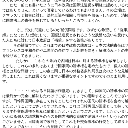
　　ただ、前にも書いたように日本政府は国際法違反を明確に認めているわ
ではありません。といって否定しているわけでもありません。その立場は、
クマラスワミ報告に対し、法的反論を撤回し同報告を留保＞したので、消極
に国際法上の責任を感じているといったところでしょうか。

      そこで次に問題になるのが補償問題です。みずから希望して「従軍
婦」になった人は別にして、国際法違反とされるような残酷な扱いを受けて
た人たちに対して日本政府は「補償」をする義務があります。

　　　その補償ですが、これまでの日本政府の態度は＜日本の法的責任はサ
フランシスコ平和条約や二国間の条約で（北朝鮮を除き）解決済み＞との主
を繰り返してきました。

      たしかに、これらの条約で各国は日本に対する請求権を放棄しまし
しかし、これらの条約はあくまで国家間の請求権を定めたもので、個人の請
権とは別な問題です。この点に関し日本の外務省条約局長は次のような見解
示しました。これは長くなりますが重要なポイントですのでそのまま引用し
す。

　　　「・・・いわゆる日韓請求権協定におきまして、両国間の請求権の問
は最終かつ完全に解決したわけでございます。その意味するところでござい
すが、日韓両国間に存在しておりましたそれぞれの国民の請求権を含めて解
したということでございますけれども、これは日韓両国が国家として持って
ります外交保護権を相互に放棄したということでございます。したがいまし
いわゆる個人の請求権そのものを国内法的な意味で消滅させたというもので
ございません。日韓両国で政府としてこれを外交保護権の行使として取り上
ることはできない、こういう意味でございます」
