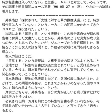
特別報告書は入っていない」と主張し、ＮＧＯと対立しているそうです。

その記事を朝日新聞ニュース速報（96.05.27 ◇「窓」―やぶの中の決議）
引用します。

            ーーーーーーーーーーーーーーーーーーーーー

　外務省は「採択された『女性に対する暴力撤廃決議』には、特別

報告書は入っていない」という。一方、この問題にかかわってきた

ＮＧＯは「採択された」という。

　決議にある「留意する」という表現や、この報告書自体が別の報

告書に付属した文書だったことから、外務省のような見方が成り立

つのか、とも思っていた。だが、ジュネーブから最近帰国した、事

情をよく知る友人の話を聞くと、外務省の説明に疑問を持たざるを

得ない。

　友人の話はこうだ。

　「留意する」という表現は、人権委員会の採択ではよくあること

。現地では、「特別報告書は決議に含まれている」と受け止められ

ている。今後は、日本政府がそれをどのように実行していくか、に

関心が移っていこうとしている。

　日本政府は、現地の代表部を挙げて、各国代表に働きかけた。お

かげで、この問題の存在が、これまでかかわりのなかった国やＮＧ

Ｏにも知られるようになった、という。

　真実はどちらか。外務省も、自分の方が正しいと繰り返すだけで

は説得力を持つまい。

　公表される約一カ月も前にこの特別報告書を手にいれながら、与

党議員の問い合わせには「入手していない」と言ってきた「過去」

もある。
