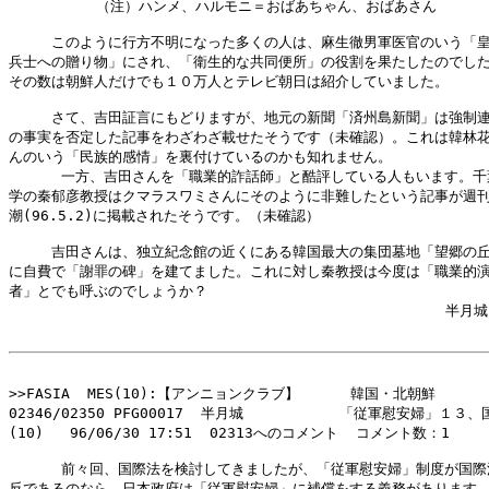
          （注）ハンメ、ハルモニ＝おばあちゃん、おばあさん

　　　このように行方不明になった多くの人は、麻生徹男軍医官のいう「皇
兵士への贈り物」にされ、「衛生的な共同便所」の役割を果たしたのでした
その数は朝鮮人だけでも１０万人とテレビ朝日は紹介していました。

　　　さて、吉田証言にもどりますが、地元の新聞「済州島新聞」は強制連
の事実を否定した記事をわざわざ載せたそうです（未確認）。これは韓林花
んのいう「民族的感情」を裏付けているのかも知れません。

      一方、吉田さんを「職業的詐話師」と酷評している人もいます。千
学の秦郁彦教授はクマラスワミさんにそのように非難したという記事が週刊
潮(96.5.2)に掲載されたそうです。（未確認）

　　　吉田さんは、独立紀念館の近くにある韓国最大の集団墓地「望郷の丘
に自費で「謝罪の碑」を建てました。これに対し秦教授は今度は「職業的演
者」とでも呼ぶのでしょうか？

                                                  半月城

>>FASIA  MES(10):【アンニョンクラブ】　　　 韓国・北朝鮮

02346/02350 PFG00017  半月城           「従軍慰安婦」１３
(10)   96/06/30 17:51  02313へのコメント  コメント数：1

      前々回、国際法を検討してきましたが、「従軍慰安婦」制度が国際
反であるのなら、日本政府は「従軍慰安婦」に補償をする義務があります。