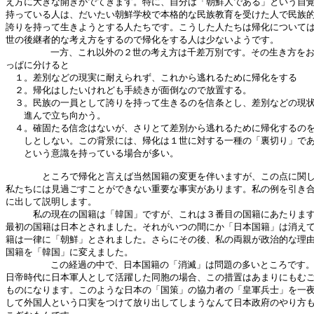
え方に大きな開きがでてきます。特に、自分は「朝鮮人である」という自覚
持っている人は、だいたい朝鮮学校で本格的な民族教育を受けた人で民族的
誇りを持って生きようとする人たちです。こうした人たちは帰化については
世の後継者的な考え方をするので帰化をする人は少ないようです。

        一方、これ以外の２世の考え方は千差万別です。その生き方をお
っぱに分けると

　１。差別などの現実に耐えられず、これから逃れるために帰化をする

　２。帰化はしたいけれども手続きが面倒なので放置する。

　３。民族の一員として誇りを持って生きるのを信条とし、差別などの現状
　　進んで立ち向かう。

　４。確固たる信念はないが、さりとて差別から逃れるために帰化するのを
　　しとしない。この背景には、帰化は１世に対する一種の「裏切り」であ
　　という意識を持っている場合が多い。

　　　　ところで帰化と言えば当然国籍の変更を伴いますが、この点に関し
私たちには見過ごすことができない重要な事実があります。私の例を引き合
に出して説明します。

　　　私の現在の国籍は「韓国」ですが、これは３番目の国籍にあたります
最初の国籍は日本とされました。それがいつの間にか「日本国籍」は消えて
籍は一律に「朝鮮」とされました。さらにその後、私の両親が政治的な理由
国籍を「韓国」に変えました。

        この経過の中で、日本国籍の「消滅」は問題の多いところです。
日帝時代に日本軍人として活躍した同胞の場合、この措置はあまりにもむご
ものになります。このような日本の「国策」の協力者の「皇軍兵士」を一夜
して外国人という口実をつけて放り出してしまうなんて日本政府のやり方も