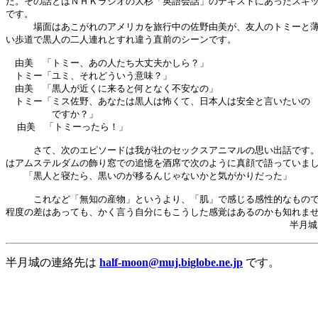
た。その話とはＮＨＫラジオの大杉「英語会話」のテキストにあったスキッ
です。

　　　場面はあこがれのアメリカを旅行中の佐野由美が、友人のトミーと薄
い歩道で黒人の二人連れとすれ違う直前のシーンです。

　由美　「トミー、あの人たち大丈夫かしら？」

　トミー「ユミ、それどういう意味？」

　由美　「黒人が近くに来ると何となく不安なの」

　トミー「ミス佐野、あなたは黒人は怖くて、日本人は安全と言いたいの

　　　　　ですか？」

  由美　「トミーったら！」

　　　さて、次のエピソードは我が社のセックスアニマルの思い出話です。
はアムステルダムの飾り窓での追憶を酒席で次のように真顔で語っていまし
　　「黒人と寝たら、黒いのが移るんじゃないかと気がかりだった」

　　　これなど「無知の産物」というより、「肌」で感じる感性的なもので
程度の差はあっても、かく言う自分にもこうした感覚はあるのかも知れませ
半月城の連絡先は
half-moon@muj.biglobe.ne.jp
です。