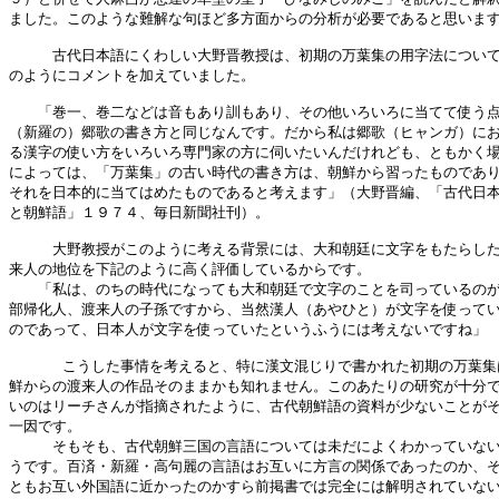
ました。このような難解な句ほど多方面からの分析が必要であると思います
　　　古代日本語にくわしい大野晋教授は、初期の万葉集の用字法について
のようにコメントを加えていました。

　　「巻一、巻二などは音もあり訓もあり、その他いろいろに当てて使う点
（新羅の）郷歌の書き方と同じなんです。だから私は郷歌（ヒャンガ）にお
る漢字の使い方をいろいろ専門家の方に伺いたいんだけれども、ともかく場
によっては、「万葉集」の古い時代の書き方は、朝鮮から習ったものであり
それを日本的に当てはめたものであると考えます」（大野晋編、「古代日本
と朝鮮語」１９７４、毎日新聞社刊）。　

　　　大野教授がこのように考える背景には、大和朝廷に文字をもたらした
来人の地位を下記のように高く評価しているからです。

　　「私は、のちの時代になっても大和朝廷で文字のことを司っているのが
部帰化人、渡来人の子孫ですから、当然漢人（あやひと）が文字を使ってい
のであって、日本人が文字を使っていたというふうには考えないですね」

      こうした事情を考えると、特に漢文混じりで書かれた初期の万葉集
鮮からの渡来人の作品そのままかも知れません。このあたりの研究が十分で
いのはリーチさんが指摘されたように、古代朝鮮語の資料が少ないことがそ
一因です。

　　　そもそも、古代朝鮮三国の言語については未だによくわかっていない
うです。百済・新羅・高句麗の言語はお互いに方言の関係であったのか、そ
ともお互い外国語に近かったのかすら前掲書では完全には解明されていない