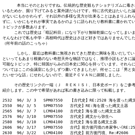
      本当にそのとおりですね。伝統的な歴史観もナショナリズムに毒さ
いるためか、掘り下げてみると案外謎だらけです。特に古代史はたいした論
がないにもかかわらず、それ以外の多様な見方が出来ることはあまりふれら
ずに、いかにもそれが事実であるかのように語られたり教科書に書かれてい
トピックが多数あります。

　　　これでは歴史は「暗記科目」になり下がり無味乾燥になってしまいま
そんなわけで私も中学・高校時代は歴史はさほど好きではありませんでした
（何年前の話のこっちゃ）

      しかし、最近は教科書に無視されてきた歴史に興味を見いだしてい
といってもあまり根拠のない奇想天外な物語ではなく、推理小説もどきに論
可能なトピック、特に韓国がらみの日本史に関心を持っています。それらに
ついてはここの会議室にも少しずつ書いてきましたが、何せここは「男と女
たいせつな話」にせわしないので、最近ＰＣＶＡＮに疎開しました。

　　　その歴史リンクの一端（Ｊ　ＲＥＫＩＳＩ、日本史ボード）をご参考
紹介します。この中で希望があれば私の書き込みに限って転載します。

2532  96/ 3/ 3   SPM07550   【古代史】RE:2528 海を渡った
2550  96/ 3/ 5   SPM07550   古代史】RE:海を渡った縄文土器   
2565  96/ 3/ 7   LCM04100   古代史】海を渡った縄文土器　　　
2576  96/ 3/10   SPM07550   古代史】縄文から弥生へ         
2580  96/ 3/10   LCM04100   古代史】海を渡る縄文土器　　　　
2606  96/ 3/17   SPM07550   古代】前方後円墳の本家争い(RE:25
2630  96/ 3/22   LCM04100   古代史】前方後円墳、Re:#2606  