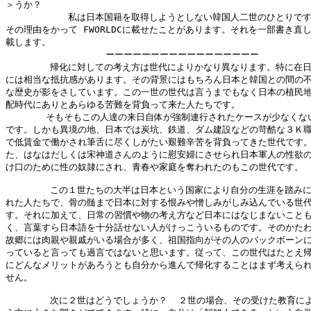
＞うか？

  　　      私は日本国籍を取得しようとしない韓国人二世のひとりです
その理由をかって FWORLDCに載せたことがあります。それを一部書き直し
載します。

                  ーーーーーーーーーーーーーーーーー

        帰化に対しての考え方は世代によりかなり異なります。特に在日
には相当な抵抗感があります。その背景にはもちろん日本と韓国との間の不
な歴史が影をさしています。この一世の世代は言うまでもなく日本の植民地
配時代にありとあらゆる苦難を背負って来た人たちです。

   　　 そもそもこの人達の来日自体が強制連行されたケースが少なくない
です。しかも異境の地、日本では炭坑、鉄道、ダム建設などの苛酷な３Ｋ職
で低賃金で働かされ筆舌に尽くしがたい艱難辛苦を背負ってきた世代です。
た、はなはだしくは宋神道さんのように慰安婦にさせられ日本軍人の性欲の
け口のために性の奴隷にされ、青春や家庭を奪われたのもこの世代です。

        この１世たちの大半は日本という国家により自分の生涯を踏みに
れた人たちで、骨の髄まで日本に対する恨みや憎しみがしみ込んでいる世代
す。それに加えて、日常の習慣や物の考え方など日本にはなじまないことも
く、言葉すら日本語を十分話せない人がけっこういるものです。そのかたわ
故郷には肉親や親戚がいる場合が多く、祖国指向がその人のバックボーンに
っていると言っても過言ではないと思います。従って、この世代はたとえ帰
にどんなメリットがあろうとも自分から進んで帰化することはまず考えられ
せん。

        次に２世はどうでしょうか？  ２世の場合、その受けた教育によ