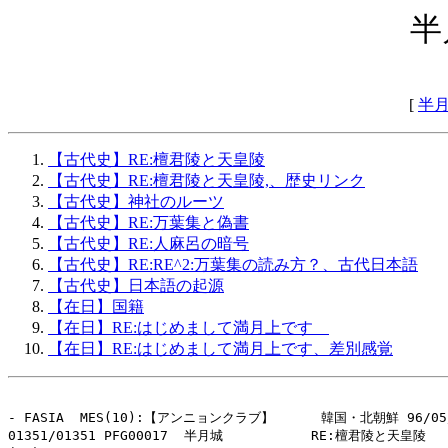
半
[
半
【古代史】RE:檀君陵と天皇陵
【古代史】RE:檀君陵と天皇陵,、歴史リンク
【古代史】神社のルーツ
【古代史】RE:万葉集と偽書
【古代史】RE:人麻呂の暗号
【古代史】RE:RE^2:万葉集の読み方？、古代日本語
【古代史】日本語の起源
【在日】国籍
【在日】RE:はじめまして満月上です
【在日】RE:はじめまして満月上です、差別感覚
- FASIA  MES(10):【アンニョンクラブ】　　　 韓国・北朝鮮 96/05/1
01351/01351 PFG00017  半月城           RE:檀君陵と天皇陵
