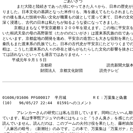
                        　ごあいさつ

      まだ大陸と陸続きであった頃にやってきた人々から、日本の歴史が
りました。日本文化の基調となった米作りも、海を越えてもたらされました
その後も進んだ技術や高い文化が幾重もの波として渡って来て、日本の文化
深く浸透し、古代の日本は私たちが知るような姿になってきました。

　　　京都はまもなく平安京建都１２００年を迎えます。この地に平安京を
いた桓武天皇の母の高野新笠（たかののにいがさ）は渡来系氏族の出であっ
といいます。京都盆地の開発を進め、平安京の造営にも大きな役割を果たし
秦氏もまた渡来系の氏族でした。日本の古代史が平安京にたどりつくまでの
程は、こうした渡来系の人々の存在と彼らがもたらした文化の影響を抜きに
ては語れないといっても過言ではありません・・・

    平成元年９月１５日

                京都府                       読売新聞大阪本
                財団法人　京都文化財団       読売テレビ

01606/01606 PFG00017  半月城           ＲＥ：万葉集と偽書

(10)   96/05/27 22:44  01591へのコメント

      アレンカーさんの研究には私も注目しています。同時にたいへん期
ています。私は李寧煕アジュマの本にはちょっと「うさん臭さ」を感じたの
読んでいません。読んだのは、このブームの火付け役を果たした、藤村由加
「人麻呂の暗号」（新潮社）のみです。この本で、万葉集は「万葉ガナ」だ