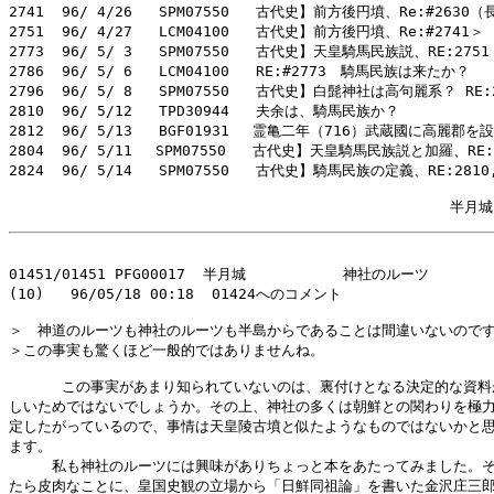
2741  96/ 4/26   SPM07550   古代史】前方後円墳、Re:#2630
2751  96/ 4/27   LCM04100   古代史】前方後円墳、Re:#2741
2773  96/ 5/ 3   SPM07550   古代史】天皇騎馬民族説、RE:275
2786  96/ 5/ 6   LCM04100   RE:#2773　騎馬民族は来たか？
2796  96/ 5/ 8   SPM07550   古代史】白髭神社は高句麗系？ RE:
2810  96/ 5/12   TPD30944   夫余は、騎馬民族か？         
2812  96/ 5/13   BGF01931 　霊亀二年（716）武蔵國に高麗郡を
2804  96/ 5/11　 SPM07550   古代史】天皇騎馬民族説と加羅、RE:
2824  96/ 5/14   SPM07550   古代史】騎馬民族の定義、RE:2810
01451/01451 PFG00017  半月城           神社のルーツ

(10)   96/05/18 00:18  01424へのコメント

＞　神道のルーツも神社のルーツも半島からであることは間違いないのです
＞この事実も驚くほど一般的ではありませんね。

      この事実があまり知られていないのは、裏付けとなる決定的な資料
しいためではないでしょうか。その上、神社の多くは朝鮮との関わりを極力
定したがっているので、事情は天皇陵古墳と似たようなものではないかと思
ます。

　　　私も神社のルーツには興味がありちょっと本をあたってみました。そ
たら皮肉なことに、皇国史観の立場から「日鮮同祖論」を書いた金沢庄三郎