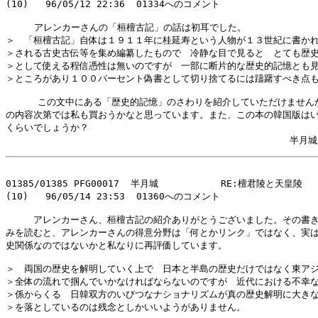
(10)   96/05/12 22:36  01334へのコメント

     アレンカーさんの「桓檀古記」の話は初耳でした。

＞　「桓檀古記」自体は１９１１年に桂延寿という人物が１３世紀に書かれ
＞される古史古伝等を集め編纂したもので　冷静な目で見ると　とても歴史
＞として使える程信憑性は無いのですが　一部に断片的な歴史的記憶とも見
＞ところがあり１００パーセント偽書として切り捨てるには躊躇すべき点も
    　この文中にある「歴史的記憶」のさわりを紹介していただけませんか
の内容次第では私も買おうかなと思っています。また、この本の韓国版はい
くらいでしょうか？　

01385/01385 PFG00017  半月城           RE:檀君陵と天皇陵

(10)   96/05/14 23:53  01360へのコメント

　　　アレンカーさん、桓檀古記の紹介ありがとうございました。その書き
みを読むと、アレンカーさんの得意分野は「何とかリンク」ではなく、実は
史関係なのではないかと私なりに再評価しています。

＞　両国の歴史を解明していく上で　日本と半島の歴史だけではなく東アジ
＞全体の流れで掴んでいかなければならないのですが　近代における不幸な
＞係からくる　日韓双方のいびつなナショナリズムが真の歴史解明に大きな
＞を落としているのは残念としかいいようがありません。
