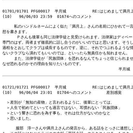
01701/01701 PFG00017  半月城           RE:はじめまして満月
(10)   96/06/03 23:59  01674へのコメント

　　　私のハンドルネームによく似た「満月上」さんの名前にひかれて一言
想を書きます。

      Ｐさんも後輩も同じ法律学徒と見受けられます。法律家はディベー
専門のはず。両者まず徹底的に話し合うのがいいのではと思います。そうし
過程をとおしてクラブは成長するものです。逆に、それでつぶれるような情
ないクラブなら潰れてもいいのでは、といったら無責任かも知れません。

　　　また、法律学徒が「民族団体」を恐れるなんてちょっと信じられませ
なぜ恐れるのかその理由を知りたいものです。

01721/01721 PFG00017  半月城           RE:はじめまして満月
(10)   96/06/04 23:01  01704へのコメント      差別感覚

　＞差別が「無知の産物」と言われるように、後輩にとっては、

　＞人生で初めてといっても過言ではない、耳慣れない「民族団体」

　＞という響きに恐れを為す事も、それは仕方がないのかなと

　＞思いました。

    　服部　淳一さんや満月上さんの発言から、ある話をとっさに連想しま