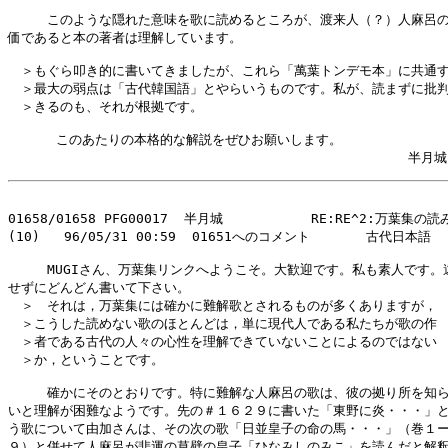
　　　このような隠れた意味を歌に読めるところが、渡来人（？）人麻呂の
価であると本の著者は理解しています。

　＞もぐら叩き的に書いてきましたが、これら「萬葉トンデモ本」に共通す
　＞最大の弱点は「古代韓国語」とやらいうものです。私が、読まずに批判
　＞きるのも、それが根拠です。

      このあたりの本格的な解説をぜひお願いします。

01658/01658 PFG00017  半月城           RE:RE^2:万葉集の読
(10)   96/05/31 00:59  01651へのコメント       古代日本語

　　　MUGIさん、万葉集リンクへようこそ。大歓迎です。私も素人です。遠
せずにどんどん書いて下さい。

　＞　それは，万葉集には確かに難解歌とされるものが多くありますが，

　＞こうした読めない歌のほとんどは，単に現代人である私たちが歌の作

　＞者である古代の人々の心性を理解できていないことによるのではない

　＞か，ということです。

　　　確かにそのとおりです。特に難解な人麻呂の歌は、彼の拠り所を知ら
いと理解が困難なようです。先の＃１６２９に書いた「東野に炎・・・」と
う歌について由加さんは、その次の歌「日並皇子の命の馬・・・」（巻１ー
９）と併せて人麻呂が悲運の草壁の皇子「ひなみしのみこ」を読んだと解釈