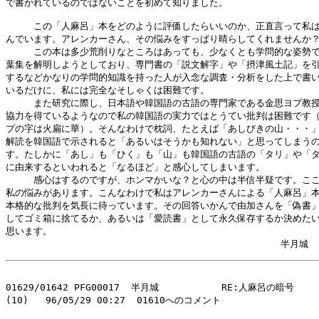
で書かれているのではないことを初めて知りました。

　　　この「人麻呂」本をどのように評価したらいいのか、正直言って私は
んでいます。アレンカーさん、その悩みをすっぱり晴らしてくれませんか？
　　　この本は多少荒削りなところはあっても、少なくとも学問的な姿勢で
葉集を解明しようとしており、専門書の「説文解字」や「摂津風土記」を引
するなどかなりの学問的知識を持った人が入念な調査・分析をした上で書い
いるだけに、私には完全なそしゃくは困難です。

　　　また研究に際し、日本語や韓国語の古語の専門家である金思ヨプ教授
協力を得ているようなので私の韓国語の実力ではとうてい批判は困難です（
プの字は火扁に華）。そんなわけで枕詞、たとえば「あしびきの山・・・」
解読を韓国語で示されると「あるいはそうかも知れない」と思ってしまうの
す。たしかに「あし」も「ひく」も「山」も韓国語の古語の「タリ」や「タ
に由来するといわれると「なるほど」と感心してしまいます。

　　　感心はするのですが、ホンマかいな？と心の中は半信半疑です。ここ
私の悩みがあります。こんなわけで私はアレンカーさんによる「人麻呂」本
本格的な批判を気長に待っています。その回答いかんで由加さんを「偽書」
してゴミ箱に捨てるか、あるいは「愛読書」として永久保存するか決めたい
思います。

01629/01642 PFG00017  半月城           RE:人麻呂の暗号

(10)   96/05/29 00:27  01610へのコメント
