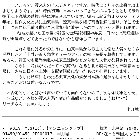
　　　ところで、渡来人の「ふるさと」ですが、時代によりその出身地はま
まちなようです。弥生時代初期に日本へやってきた人のふるさととして最近
揚子江下流域の越族が特に注目されています。彼らは紀元前１０００ー７０
年頃、稲作文化と共に山東半島・遼東半島を経て南西朝鮮に渡り、そこで土
し、さらに紀元前３世紀ころ北九州に渡来したのではないかと思われます。
      彼らが築いた国や邑が韓国では馬韓諸国や弁辰、日本では菜畑遺跡
野が里遺跡などであったのではないかと想像しています。

　　　これを裏付けるかのように、山東半島から弥生人に似た人骨をたくさ
発見したと「土井が浜人類学ミュージアム」の松下館長が報告しています。
ちろん、韓国でも慶尚南道の礼安里遺跡などから似た人骨が発見されていま
　　　さらに、時代がくだって古墳時代になると北方騎馬民族が三韓諸国を
服し、さらに日本へ上陸し支配者階級になったものと推定しています。

　　　こうした幾重にもわたる渡来文化の波が日本語の起源をむずかしくし
いることだけは確かなようです。

　＞否定的なことばかり書いていても面白くないので、次は余明軍とか葛井
　＞成など、本物の渡来人系作者の作品紹介でもしましょうね(^-^)

リーチさん、お願いします。

- FASIA  MES(10):【アンニョンクラブ】　　　 韓国・北朝鮮 96/05/1
01459/01459 PFG00017  半月城           RE:在日と韓国人って？