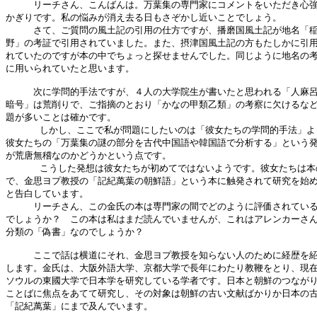
　　　リーチさん、こんばんは。万葉集の専門家にコメントをいただき心強
かぎりです。私の悩みが消え去る日もさぞかし近いことでしょう。

　　　さて、ご質問の風土記の引用の仕方ですが、播磨国風土記が地名「稲
野」の考証で引用されていました。また、摂津国風土記の方もたしかに引用
れていたのですが本の中でちょっと探せませんでした。同じように地名の考
に用いられていたと思います。

　　　次に学問的手法ですが、４人の大学院生が書いたと思われる「人麻呂
暗号」は荒削りで、ご指摘のとおり「かなの甲類乙類」の考察に欠けるなど
題が多いことは確かです。

      しかし、ここで私が問題にしたいのは「彼女たちの学問的手法」よ
彼女たちの「万葉集の謎の部分を古代中国語や韓国語で分析する」という発
が荒唐無稽なのかどうかという点です。

      こうした発想は彼女たちが初めてではないようです。彼女たちは本
で、金思ヨプ教授の「記紀萬葉の朝鮮語」という本に触発されて研究を始め
と告白しています。

　　　リーチさん、この金氏の本は専門家の間でどのように評価されている
でしょうか？　この本は私はまだ読んでいませんが、これはアレンカーさん
分類の「偽書」なのでしょうか？ 

　　　ここで話は横道にそれ、金思ヨプ教授を知らない人のために経歴を紹
します。金氏は、大阪外語大学、京都大学で長年にわたり教鞭をとり、現在
ソウルの東國大学で日本学を研究している学者です。日本と朝鮮のつながり
ことばに焦点をあてて研究し、その対象は朝鮮の古い文献ばかりか日本の古
「記紀萬葉」にまで及んでいます。
