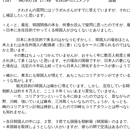
(10)   96/05/18 17:40  01416へのコメント        国籍

　　　　さわさんの質問にはソラボルさんがすでに答えていますが、それに
し補足したいと思います。

＞え～と。最近、韓国関係の本を、何冊か読んで疑問に思ったのですが、最
＞日本に永住目的でやってくる韓国人が少なくないとありました。

      日本に永住目的で来るのはかなりむずかしく、韓国人の場合ほとん
本人または永住外国人の配偶者（主に妻）になるケースに限られるのではな
かと思います。

　　　その数はちょっとつかんでいませんが、おそらく年に数百人程度と推
され決して多くはないと思います。その場合の国籍ですが、日本人の妻にな
た場合は、法定の５年以上経ってから日本人に帰化するケースが多いようで
＞確かに、東京にも韓国人が増えて、あちこちにコリアタウンができている
＞うな気がします。

      観光目的の韓国人は確かに増えています。しかし、定住している韓
朝鮮人は約６８万人と、ここ１０年くらいあまり変化していません。

　　　一方、コリアタウンといっても今に始まったのではなく、昔ながらの
野、川崎、強いていえば麻布、三河島くらいなものでしょうか。もっとも、
崎のコリアタウン計画は挫折しましたので川崎もコリアタウンとは呼べない
も知れません。

＞在日韓国人の中には、２世、３世でも国籍を朝鮮籍（韓国籍）のままで、
＞本国籍を取得しようとしない人がいますが、彼らの間で交流はあるのでし