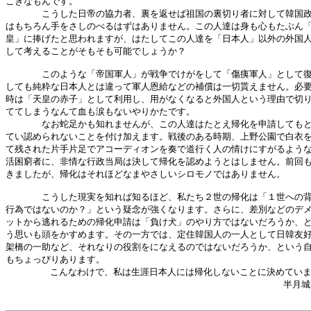
こぎなもんです。

　　　　こうした日帝の協力者、裏を返せば祖国の裏切り者に対して韓国政
はもちろん手をさしのべるはずはありません。この人達は身も心もたぶん「
皇」に捧げたと思われますが、はたしてこの人達を「日本人」以外の外国人
して考えることがそもそも可能でしょうか？

　　　　このような「帝国軍人」が戦争でけがをして「傷痍軍人」として復
しても純粋な日本人とは違って軍人恩給などの補償は一切貰えません。必要
時は「天皇の赤子」として利用し、用がなくなると外国人という理由で切り
ててしまうなんて血も涙もないやりかたです。

　　　　なお蛇足かも知れませんが、この人達はたとえ帰化を申請してもと
てい認められないことを付け加えます。戦後のある時期、上野公園で白衣を
て残された片手片足でアコーディオンを奏で道行く人の情けにすがるような
活困窮者に、非情な行政当局は決して帰化を認めようとはしません。前回も
きましたが、帰化はそれほどなまやさしいシロモノではありません。

　　　　こうした現実を知れば知るほど、私たち２世の帰化は「１世への背
行為ではないのか？」という疑念が強くなります。さらに、差別などのデメ
ットから逃れるための帰化申請は「負け犬」のやり方ではないだろうか、と
う思いも頭をかすめます。その一方では、定住韓国人の一人として日韓友好
架橋の一助など、それなりの役割をになえるのではないだろうか、という自
もちょっぴりあります。

        こんなわけで、私は生涯日本人には帰化しないことに決めていま
                                                  半月城
