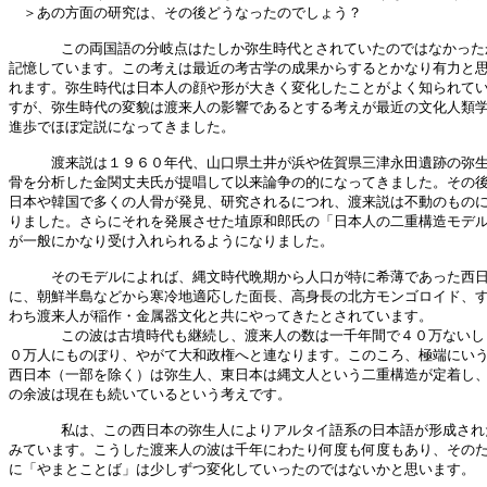
　＞あの方面の研究は、その後どうなったのでしょう？

      この両国語の分岐点はたしか弥生時代とされていたのではなかった
記憶しています。この考えは最近の考古学の成果からするとかなり有力と思
れます。弥生時代は日本人の顔や形が大きく変化したことがよく知られてい
すが、弥生時代の変貌は渡来人の影響であるとする考えが最近の文化人類学
進歩でほぼ定説になってきました。

　　　渡来説は１９６０年代、山口県土井が浜や佐賀県三津永田遺跡の弥生
骨を分析した金関丈夫氏が提唱して以来論争の的になってきました。その後
日本や韓国で多くの人骨が発見、研究されるにつれ、渡来説は不動のものに
りました。さらにそれを発展させた埴原和郎氏の「日本人の二重構造モデル
が一般にかなり受け入れられるようになりました。

　　　そのモデルによれば、縄文時代晩期から人口が特に希薄であった西日
に、朝鮮半島などから寒冷地適応した面長、高身長の北方モンゴロイド、す
わち渡来人が稲作・金属器文化と共にやってきたとされています。

      この波は古墳時代も継続し、渡来人の数は一千年間で４０万ないし
０万人にものぼり、やがて大和政権へと連なります。このころ、極端にいう
西日本（一部を除く）は弥生人、東日本は縄文人という二重構造が定着し、
の余波は現在も続いているという考えです。

      私は、この西日本の弥生人によりアルタイ語系の日本語が形成され
みています。こうした渡来人の波は千年にわたり何度も何度もあり、そのた
に「やまとことば」は少しずつ変化していったのではないかと思います。
