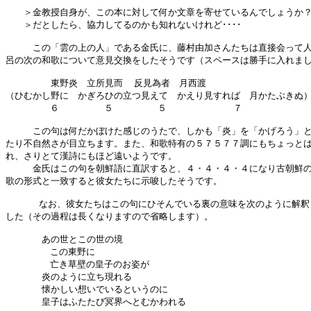
　　＞金教授自身が、この本に対して何か文章を寄せているんでしょうか？
　　＞だとしたら、協力してるのかも知れないけれど････

　　　この「雲の上の人」である金氏に、藤村由加さんたちは直接会って人
呂の次の和歌について意見交換をしたそうです（スペースは勝手に入れまし
　　　　　東野炎　立所見而  反見為者　月西渡

（ひむかし野に　かぎろひの立つ見えて　かえり見すれば　月かたぶきぬ）
        ６　　　　　５        ５            ７             
　　　この句は何だかぼけた感じのうたで、しかも「炎」を「かげろう」と
たり不自然さが目立ちます。また、和歌特有の５７５７７調にもちょっとは
れ、さりとて漢詩にもほど遠いようです。

　　　金氏はこの句を朝鮮語に直訳すると、４・４・４・４になり古朝鮮の
歌の形式と一致すると彼女たちに示唆したそうです。

      なお、彼女たちはこの句にひそんでいる裏の意味を次のように解釈
した（その過程は長くなりますので省略します）。

　　　　あの世とこの世の境

        この東野に

        亡き草壁の皇子のお姿が

　　　　炎のように立ち現れる

　　　　懐かしい想いでいるというのに

　　　　皇子はふたたび冥界へとむかわれる
