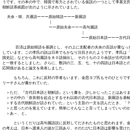
うです。その本の中で、韓国で有力とされている仮説の一つとして李基文氏
朝鮮語系統図が次のように示されていました。

  夫余・韓、共通語ーーー原始韓語ーーー新羅語

                    ｜

                    ーー原始夫余ーーー高句麗語

                                  ｜

                                  ーー原始日本語ーーー古代日
    　百済は原始韓語を基調とし、その上に支配者の夫余の言語が重なった
しています。この李氏の説は日本でもかなり注目されたようです。李氏は「
国史記」などから高句麗語を８０語抽出し、そのうちの２０余語が古代日本
と一致するとしました。さらに、数詞の三、五、七、十の四語は日本語との
応関係があると論文を発表しました。

　　　もちろん、これに反対の学者もいます。金思ヨプ氏もそのひとりです
リーチさんが書かれていた、

　＞ただ、『古代日本語と朝鮮語』という書を、少しかじったことはありま
　＞その中の「奈良朝を起点とするそれ以前の古代日本語は、新羅語を基軸
　＞する古代朝鮮語が話されていた」という主旨の一文を読んだとき、「？
　＞と思ったのを覚えています。簡単にそんなこと言ってしまっていいのか
　＞あ～、と。

　　　というくだりは高句麗語説に反対してだされたものと思われます。金
の考えは、日本へ渡来人の波が三回あり、そのたびに日本語は影響を受けた