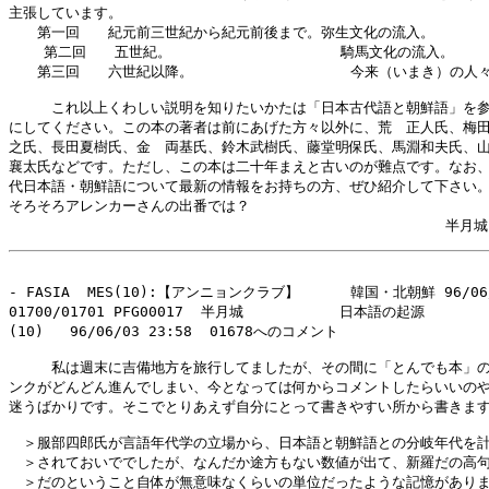
主張しています。

　　第一回　　紀元前三世紀から紀元前後まで。弥生文化の流入。

    第二回　　五世紀。　　　　　　　        騎馬文化の流入。

　　第三回　　六世紀以降。                  今来（いまき）の人々
　　　これ以上くわしい説明を知りたいかたは「日本古代語と朝鮮語」を参
にしてください。この本の著者は前にあげた方々以外に、荒　正人氏、梅田
之氏、長田夏樹氏、金　両基氏、鈴木武樹氏、藤堂明保氏、馬淵和夫氏、山
襄太氏などです。ただし、この本は二十年まえと古いのが難点です。なお、
代日本語・朝鮮語について最新の情報をお持ちの方、ぜひ紹介して下さい。
そろそろアレンカーさんの出番では？

- FASIA  MES(10):【アンニョンクラブ】　　　 韓国・北朝鮮 96/06/0
01700/01701 PFG00017  半月城           日本語の起源

(10)   96/06/03 23:58  01678へのコメント

　　　私は週末に吉備地方を旅行してましたが、その間に「とんでも本」の
ンクがどんどん進んでしまい、今となっては何からコメントしたらいいのや
迷うばかりです。そこでとりあえず自分にとって書きやすい所から書きます
　＞服部四郎氏が言語年代学の立場から、日本語と朝鮮語との分岐年代を計
　＞されておいででしたが、なんだか途方もない数値が出て、新羅だの高句
　＞だのということ自体が無意味なくらいの単位だったような記憶がありま