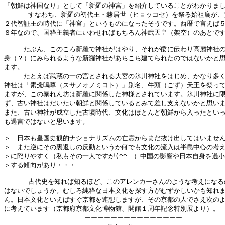
「朝鮮は神国なり」として「新羅の神宮」を紹介していることがわかりまし
      すなわち、新羅の初代王・赫居世（ヒョッコセ）を祭る始祖廟が、
２代智証王の時代に「神宮」というものになったそうです。西暦で言えば５
８年なので、国粋主義者にいわせればもちろん神武天皇（架空）のあとです
　　　たぶん、このころ新羅で神社がはやり、それが倭に伝わり高麗神社の
身（？）にみられるような新羅神社があちこち建てられたのではないかと思
ます。

　　　たとえば武蔵の一の宮とされる大宮の氷川神社をはじめ、かなり多く
神社は「素戔嗚尊（スサノオノミコト）」別名、牛頭（ごず）天王を祭って
ますが、この暴れん坊は新羅に関係した神様とされています。氷川神社に限
ず、古い神社はだいたい朝鮮と関係しているとみて差し支えないかと思いま
また、古い神社が成立した古墳時代、文化はほとんど朝鮮から入ったといっ
も過言ではないと思います。

＞　日本も皇国史観的ナショナリズムの亡霊からまだ抜け出してはいません
＞　また逆にその裏返しの反動というか何でも文化の流入は半島中心の考え
＞に陥りやすく（私もその一人ですが(^^ゞ）中国の影響や日本自身を過小
＞する傾向があり・・・

      古代史を知れば知るほど、このアレンカーさんのような考えになる
はないでしょうか。むしろ純粋な日本文化を探す方がむずかしいかも知れま
ん。日本文化といえばすぐ京都を連想しますが、その京都の人でさえ次のよ
に考えています（京都府京都文化博物館、開館１周年記念特別展より）。

                    ーーーーーーーーーーーーーーー
